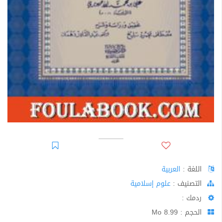
اللغة :
العربية
اﻟﺘﺼﻨﻴﻒ :
علوم إسلامية
ردمك :
الحجم : 8.99 Mo