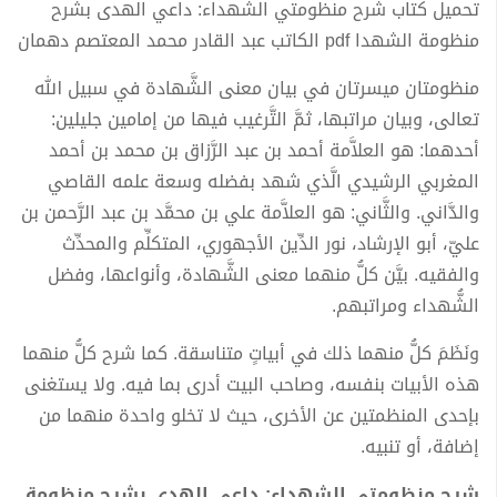
تحميل كتاب شرح منظومتي الشهداء: داعي الهدى بشرح
منظومة الشهدا pdf الكاتب عبد القادر محمد المعتصم دهمان
منظومتان ميسرتان في بيان معنى الشَّهادة في سبيل الله
تعالى، وبيان مراتبها، ثمَّ التَّرغيب فيها من إمامين جليلين:
أحدهما: هو العلاَّمة أحمد بن عبد الرَّزاق بن محمد بن أحمد
المغربي الرشيدي الَّذي شهد بفضله وسعة علمه القاصي
والدَّاني. والثَّاني: هو العلاَّمة علي بن محمَّد بن عبد الرَّحمن بن
عليّ، أبو الإرشاد، نور الدِّين الأجهوري، المتكلِّم والمحدِّث
والفقيه. بيَّن كلُّ منهما معنى الشَّهادة، وأنواعها، وفضل
الشُّهداء ومراتبهم.
ونَظَمَ كلُّ منهما ذلك في أبياتٍ متناسقة. كما شرح كلُّ منهما
هذه الأبيات بنفسه، وصاحب البيت أدرى بما فيه. ولا يستغنى
بإحدى المنظمتين عن الأخرى، حيث لا تخلو واحدة منهما من
إضافة، أو تنبيه.
شرح منظومتي الشهداء: داعي الهدى بشرح منظومة