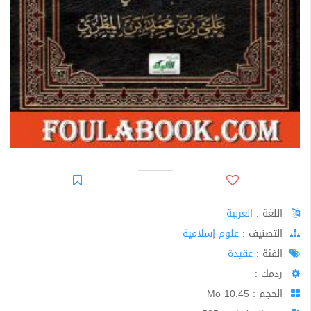
اللغة :
العربية
اﻟﺘﺼﻨﻴﻒ :
علوم إسلامية
الفئة :
عقيدة
ردمك :
الحجم : 10.45 Mo