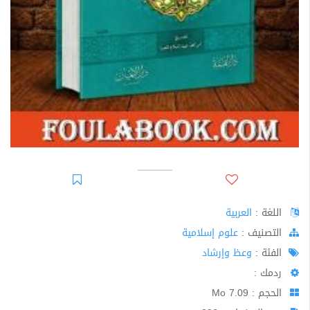
اللغة :
العربية
اﻟﺘﺼﻨﻴﻒ :
علوم إسلامية
الفئة :
وعظ وإرشاد
ردمك :
الحجم : 7.09 Mo