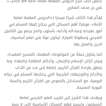
تحميل كتاب شرح الدروس المهمة لعامة الأمة pdf الكاتب د.
علي بن محمد المطري
يُقدِّم هذا الكتاب شرحًا ميسرًا لـ«الدروس المهمة لعامة
الأمة»، موضحًا أهم المسائل التي يحتاج إليها المسلم في
أمور عقيدته وعباداته وآدابه، بأسلوب واضح يجمع بين التأصيل
الشرعي وسهولة العبارة، ليكون عونًا على تعلم أساسيات
الدين والعمل بها.
كما يتناول جملةً من الموضوعات المهمة، كتصحيح العقيدة،
وبيان أركان الإسلام والإيمان، وأحكام الطهارة والصلاة، وما
يتعلق بقراءة القرآن الكريم، إضافة إلى عدد من الآداب
والأذكار والتوجيهات الشرعية التي يحتاجها المسلم في حياته
اليومية، مع الاستدلال بالنصوص من القرآن الكريم والسنة
النبوية الصحيحة.
ويهدف هذا الشرح إلى تقريب العلم الشرعي لعامة
المسلمين، وتيسير فهم المسائل الأساسية التي لا يسع