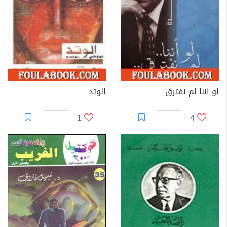
لو اننا لم نفترق
الوتد
1
4