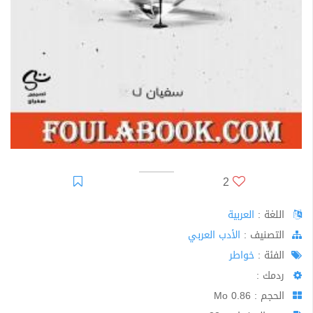
2
اللغة :
العربية
اﻟﺘﺼﻨﻴﻒ :
الأدب العربي
الفئة :
خواطر
ردمك :
الحجم : 0.86 Mo