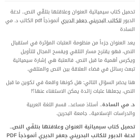
تحميل كتاب سيميائية العنوان وعلاقتها بتلقّي النص.. لدغة
الدبور
للكاتب البحريني جعفر الديري
أنموذجاً pdf الكاتب د. مي
السادة
يعد العنوان جزءاً من منظومة العتبات المؤثرة في استقبال
النص، فهو يقترح مسار التلقي ويفسح المجال للتأويل
ويكرس أهمية ما قبل النص. فالعتبة هي إشارة سيميائية
تبعث رسائل في فضاء العلاقة بين النص والمتلقي.
هنا يحضر السؤال التالي: هل كونها واقعة في تكوين ما قبل
النص، يجعلها عتبات زائدة يمكن الاستغناء عنها؟!
د. مي السادة
.. أستاذ مساعد.. قسم اللغة العربية
والدراسات الإسلامية.. جامعة البحرين.
تحميل كتاب سيميائية العنوان وعلاقتها بتلقّي النص..
لدغة الدبور للكاتب البحريني جعفر الديري أنموذجاً PDF