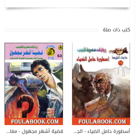
كتب ذات صلة
أسطورة حامل الضياء - الجزء الأول - سلسلة ما وراء الطبيعة
قضية أشهر مجهول - مغامرات ع×2