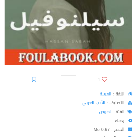
1
اللغة :
العربية
اﻟﺘﺼﻨﻴﻒ :
الأدب العربي
الفئة :
نصوص
ردمك :
الحجم : 0.67 Mo