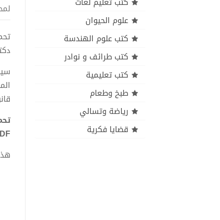
كتب تعليم لغات
لمح
علوم الحيوان
كتب علوم الهندسة
دكت
كتب طرائف و نوادر
سيا
كتب تعليمية
الم
طبخ وطعام
قان
رياضة وتسالي
تحم
قضايا فكرية
PDF - دكتور محمد كم
هذا