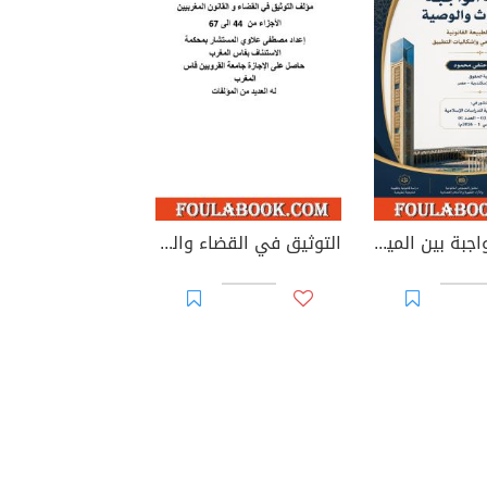
الوصية الواجبة بين الميراث والوصية: دراسة في الطبيعة القانونية والأساس التشريعي وإشكاليات التطبيق
التوثيق في القضاء والقانون المغربيين - الأجزاء من 44 إلى 67