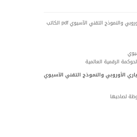
تحميل كتاب سيادة البيانات: المنظومة الرقمية بين الإطار المعياري الأوروبي والنموذج التقني الآسيوي pdf الكاتب
سيوي
الحوكمة الرقمية العالمية
ياري الأوروبي والنموذج التقني الآسيوي
وظة لصاحبها