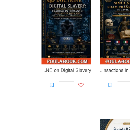
EL-RAKHAWI DOCTRINE on Digital Slavery
EL RAKHAWI MIND on the Doctrine of Simulation and Sham Transactions in Civil Law