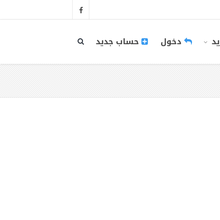
يد
دخول
حساب جديد