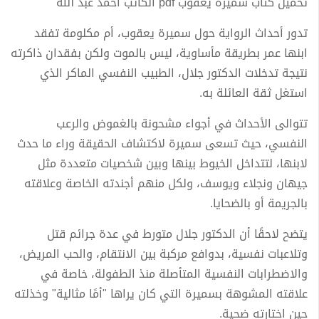
تحميل كتاب سميرة يعقوب pdf الكاتب أحمد عبد الله
تدور أحداث الرواية حول سميرة يعقوب، أم مكلومة تفقد
ابنها عمر بطريقة مأساوية، ليس بالموت ولكن بفقدان ذاكرته
نتيجة تدخلات الدكتور جلال، الطبيب النفسي الماكر الذي
استغل ثقة العائلة به.
تتوالى الأحداث في أجواء مشحونة بالغموض والرعب
النفسي، حيث تسعى سميرة لاكتشاف الحقيقة وراء ما حدث
لابنها، لتتداخل الخيوط بينها وبين شخصيات متعددة مثل
جيهان ونجلاء ويوسف، ولكل منهم أجندته الخاصة وعلاقته
بالجريمة أو بالضحايا.
يتضح لاحقًا أن الدكتور جلال متورط في عدة جرائم قتل
وتلاعبات نفسية، بدوافع مركبة بين الانتقام، والحب المريض،
والاضطرابات النفسية المتأصلة منذ الطفولة، خاصة في
علاقته المشوهة بسميرة التي كان يراها "أمًا مثالية" وخذلته
حين اختارته ضحية.