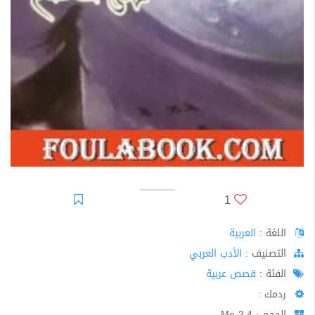
1
اللغة :
العربية
اﻟﺘﺼﻨﻴﻒ :
الأدب العربي
الفئة :
قصص عربية
ردمك :
الحجم : 2.4 Mo