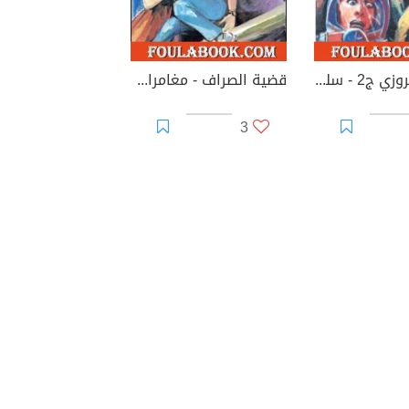
الأمل الفيروزي ج2 - سلسلة ملف المستقبل
قضية الصراف - مغامرات ع×2
3