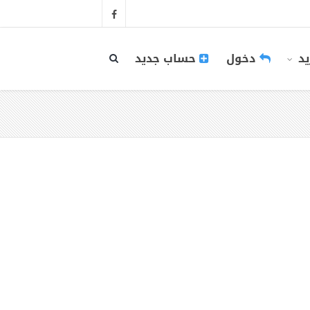
يد
دخول
حساب جديد