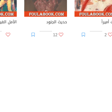
أميراً
حديث الجنود
12
2