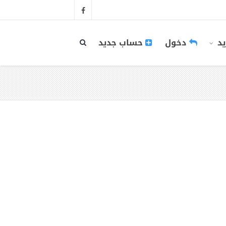
يد
دخول
حساب جديد