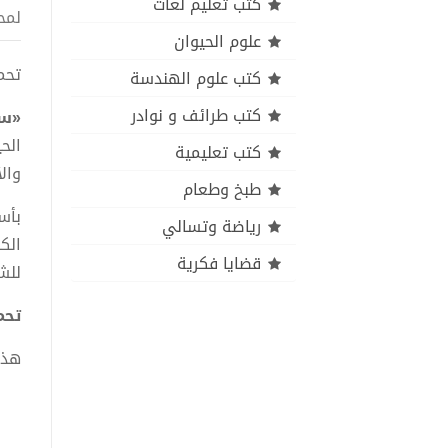
كتب تعليم لغات
لمح
علوم الحيوان
تحميل 
كتب علوم الهندسة
كتب طرائف و نوادر
«سك
الح
كتب تعليمية
وال
طبخ وطعام
بأس
رياضة وتسالي
الك
قضايا فكرية
للش
تحميل
هذا