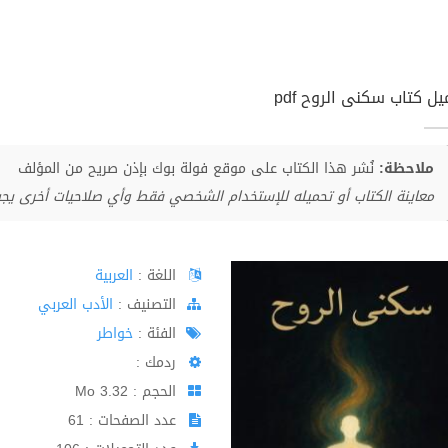
ل كتاب سكنى الروح pdf
ملاحظة:
نُشر هذا الكتاب على موقع فولة بوك بإذن صريح من المؤلف
معاينة الكتاب أو تحميله للإستخدام الشخصي فقط وأي صلاحيات أخرى يج
اللغة :
العربية
اﻟﺘﺼﻨﻴﻒ :
الأدب العربي
الفئة :
خواطر
ردمك :
الحجم : 3.32 Mo
عدد الصفحات : 61