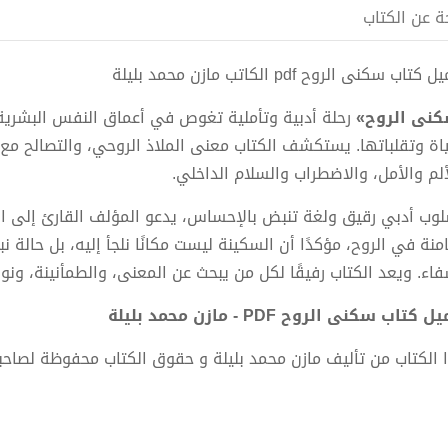
ة عن الكتاب
كتاب سكنى الروح pdf الكاتب مازن محمد بليلة
نى الروح»
رحلة أدبية وتأملية تغوص في أعماق النفس البشرية
ياة وتقلباتها. يستكشف الكتاب معنى الملاذ الروحي، والتصالح مع 
ألم والأمل، والاضطراب والسلام الداخلي.
لوب أدبي رقيق ولغة تنبض بالإحساس، يدعو المؤلف القارئ إلى ال
امنة في الروح، مؤكدًا أن السكينة ليست مكانًا نلجأ إليه، بل حالة 
فاء. ويعد الكتاب رفيقًا لكل من يبحث عن المعنى، والطمأنينة، ونو
 كتاب سكنى الروح PDF - مازن محمد بليلة
 الكتاب من تأليف مازن محمد بليلة و حقوق الكتاب محفوظة لصاحب