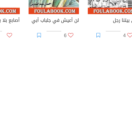
بيتنا رجل
لن أعيش في جلباب أبي
أصابع بلا ي
6
4