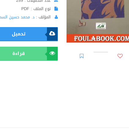
عدد التحميلات : 259
نوع الملف : PDF
المؤلف :
د. محمد حسين السما
تحميل
قراءة