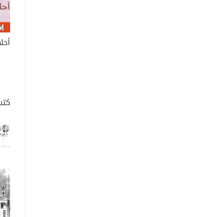
أحل
كتب