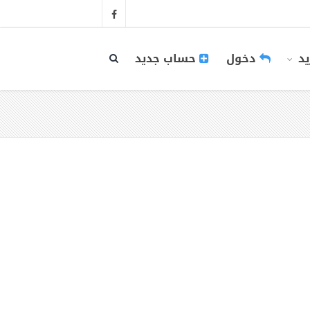
يد
دخول
حساب جديد