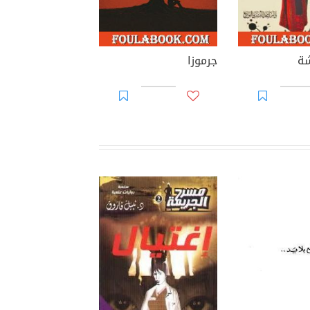
شة
جرموزا