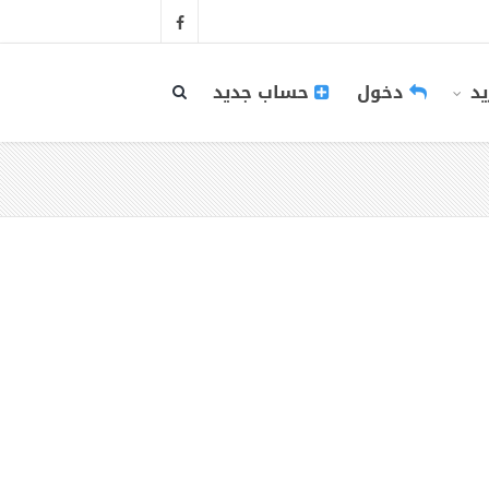
يد
دخول
حساب جديد