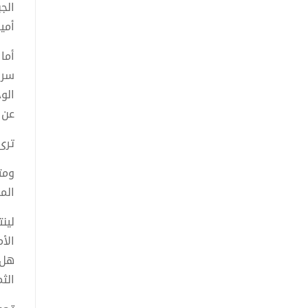
الج
أمي
أما
سر 
الو
عن 
ترى
ومت
الم
لين
الأ
هل 
الث