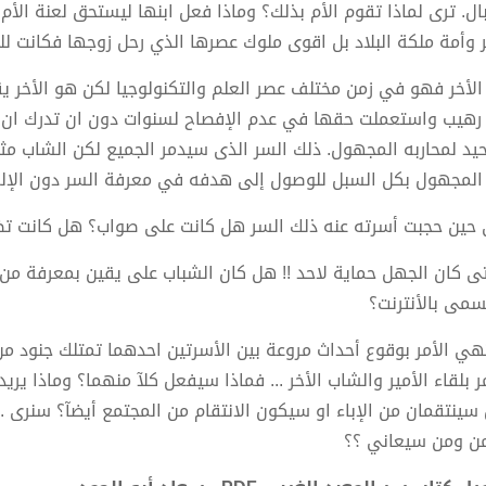
بال. ترى لماذا تقوم الأم بذلك؟ وماذا فعل ابنها ليستحق لعنة الأ
ر وأمة ملكة البلاد بل اقوى ملوك عصرها الذي رحل زوجها فكانت لل
 الأخر فهو في زمن مختلف عصر العلم والتكنولوجيا لكن هو الأخر 
رهيب واستعملت حقها في عدم الإفصاح لسنوات دون ان تدرك ان ا
حيد لمحاربه المجهول. ذلك السر الذى سيدمر الجميع لكن الشاب مثل
المجهول بكل السبل للوصول إلى هدفه في معرفة السر دون الإلمام
 حين حجبت أسرته عنه ذلك السر هل كانت على صواب؟ هل كانت ت
ى كان الجهل حماية لاحد !! هل كان الشباب على يقين بمعرفة من
سمى بالأنترنت؟
تهي الأمر بوقوع أحداث مروعة بين الأسرتين احدهما تمتلك جنود من
مر بلقاء الأمير والشاب الأخر ... فماذا سيفعل كلآ منهما؟ وماذا ير
سينتقمان من الإباء او سيكون الانتقام من المجتمع أيضآ؟ سنرى ..
من ومن سيعاني ؟؟