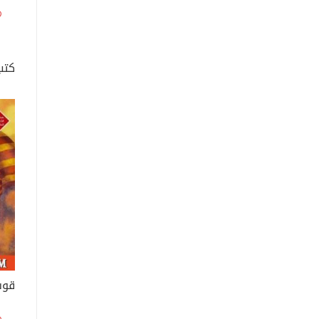
كتب
قوس