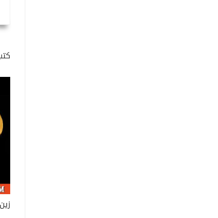
كتب
زين