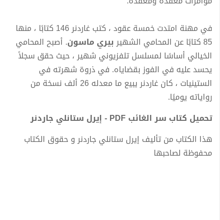
مؤامرات معقدة ومعقدة.
في مهنة امتدت خمسة عقود ، كتب غاردنر 146 كتابًا ، منها
85 كتابًا عن المحامي الشهير
بيري ماسون
. أصبح المحامي
الخيالي أساسًا لمسلسل تلفزيوني شهير ، حيث حقق سجلاً
يحسد عليه في الفوز بقضاياه. في ذروة شهرته في
الستينيات ، كان غاردنر يبيع ما معدله 26 ألف نسخة من
رواياته يوميًا.
تحميل كتاب سر الغائب PDF - إيرل ستانلي جاردنر
هذا الكتاب من تأليف إيرل ستانلي جاردنر و حقوق الكتاب
محفوظة لصاحبها