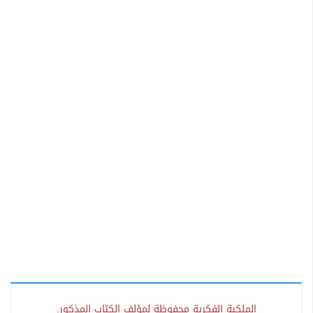
الملكية الفكرية محفوظة لمؤلف الكتاب المذكور.