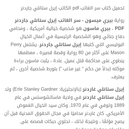
تحميل كتاب سر الغائب pdf الكاتب إيرل ستانلي جاردنر
رواية
بيري ميسون - سر الغائب إيرل ستانلي جاردنر
PDF
،
بيري ماسون
هو شخصية خيالية أمريكية ، ومحامي
دفاع جنائي وهو الشخصية الرئيسية في أعمال الخيال
البوليسي التي كتبها
إيرل ستانلي جاردنر
. يشتمل Perry
Mason على أكثر من 80 رواية وقصة قصيرة ، معظمها
ينطوي على محاكمة قتل عميل. عادة ، يثبت ماسون براءة
موكله (بدلاً من حكم “ غير مذنب ”) بتورط شخصية أخرى ، ثم
يعترف.
إيرل ستانلي غاردنر
(بالإنجليزية: Erle Stanley Gardner)‏ ولد
إيرل ستانلي غاردنر
في ولاية ماساتشوستس في عام
1889 وتوفي في عام 1970. وكان سيد الخيال الغموض
الأمريكي. كان غاردنر محاميًا في مجال الحقوق المدنية قبل أن
يصبح مؤلفًا ، ونتيجة لذلك ، تحتوي حبكات قصصه على