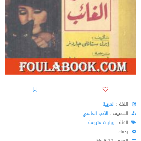
اللغة :
العربية
اﻟﺘﺼﻨﻴﻒ :
الأدب العالمي
الفئة :
روايات مترجمة
ردمك :
الحجم : 5.12 Mo