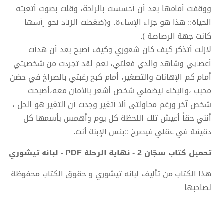
ووقفت أمامها بعد أن أحسست بالراحة، وقلت بصوت أتعبته
الحياة:: هذا هو جزاء الإساءة. و(ضغطت الزناد نحو رأسها
كانت جهة الرصاصة ).
لازلت أتذكر كيف كان شعوري وكيف أصبح بعد أن هدأت
أعصابي وشاهد والدي فعلتي، نعم لقد تجردت من شخصيتي
أمام كم الإهانات والتصغير، أمام كبح رغبتي بالصراخ في حضن
محبب ،والبكاء ليضمني شخص أشعر بالأمان معه،أصبحت
شخص آخر ورغم محاولتي ألا أتغير وجدت أن التغير هو الحل ،
أنني حقاً أعيش تلك اللحظة كل يوم وأهمس بأسمها كل
دقيقة في عقلي فيصرخ ::بئس الإبنة أنت.
تحميل كتاب سجّان 2 - نهاية الرحلة PDF - لبانه تيشوري
هذا الكتاب من تأليف لبانه تيشوري و حقوق الكتاب محفوظة
لصاحبها