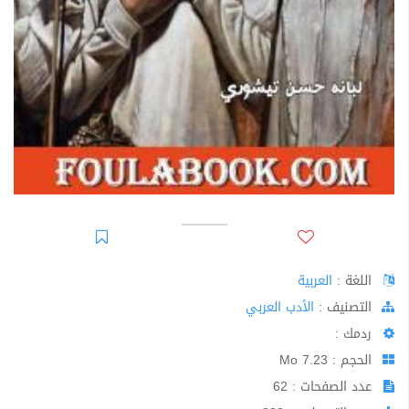
اللغة :
العربية
اﻟﺘﺼﻨﻴﻒ :
الأدب العربي
ردمك :
الحجم : 7.23 Mo
عدد الصفحات : 62