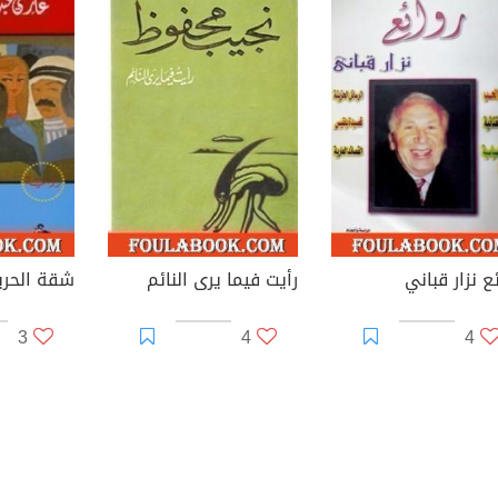
ع نزار قباني
رأيت فيما يرى النائم
شقة الحري
3
4
4