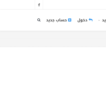
يد
دخول
حساب جديد