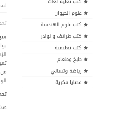
كتب تعليم لغات
لمح
علوم الحيوان
تحميل
كتب علوم الهندسة
كتب طرائف و نوادر
سبع
يوا
كتب تعليمية
الز
طبخ وطعام
تعي
رياضة وتسالي
من 
الو
قضايا فكرية
تحمي
هذا