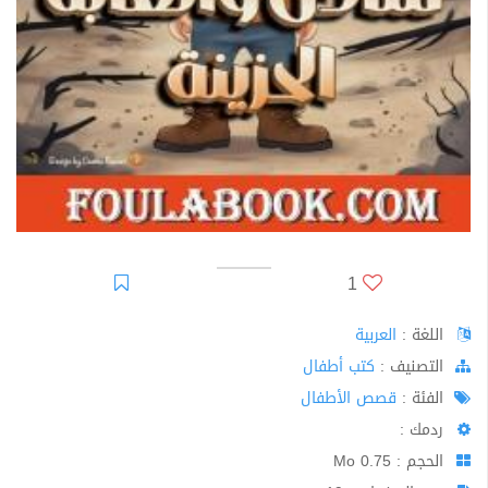
1
اللغة :
العربية
اﻟﺘﺼﻨﻴﻒ :
كتب أطفال
الفئة :
قصص الأطفال
ردمك :
الحجم : 0.75 Mo