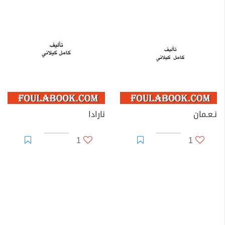
نـعـمان
نارادا
1
1