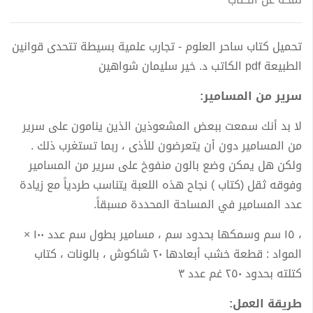
تحميل كتاب ساحر العلوم - تجارب علمية بسيطة تتحدى قوانين
الطبيعة pdf الكاتب د. خير سليمان شواهين
سریر من المسامیر:
لا بد أنك سمعت ببعض المشعوذین الذین ینامون على سریر
من المسامیر دون أن یتعرضون للأذى ، ربما تستغرب ذلك .
ولكن هل یمكن وضع بالون منفوخ على سریر من المسامیر
وفوقه ثقل (كتاب ) نجاح هذه اللعبة یتناسب طردیاً مع زیادة
عدد المسامیر في المساحة المحددة مسبقاً.
، ١٥ سم وسمكها بحدود سم ، مسامیر بطول سم عدد ١٠٠ ×
المواد : قطعة خشب أبعادها ٢٠ شاكوش ، بالونات ، كتاب
كتلته بحدود ٢٥٠ غم عدد ٣
طریقة العمل: