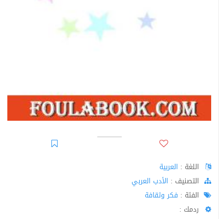
اللغة :
العربية
اﻟﺘﺼﻨﻴﻒ :
الأدب العربي
الفئة :
فكر وثقافة
ردمك :