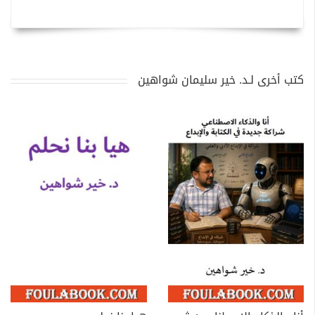
كتب أخرى لـد. خير سليمان شواهين