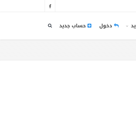
يد
دخول
حساب جديد