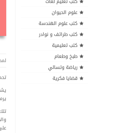
كتب تعليم لغات
علوم الحيوان
كتب علوم الهندسة
كتب طرائف و نوادر
كتب تعليمية
طبخ وطعام
لمح
رياضة وتسالي
تحميل 
قضايا فكرية
يشي
يرمز
تلك
وال
على