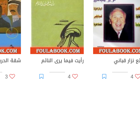
ع نزار قباني
رأيت فيما يرى النائم
شقة الحري
3
4
4