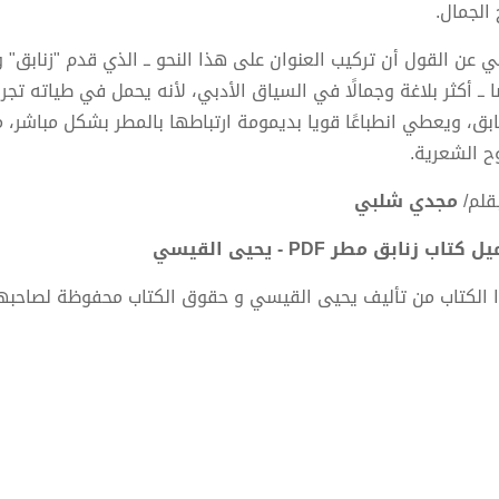
 الجمال.
ي عن القول أن تركيب العنوان على هذا النحو ــ الذي قدم "زنابق" 
ا ــ أكثر بلاغة وجمالًا في السياق الأدبي، لأنه يحمل في طياته تجر
نابق، ويعطي انطباعًا قويا بديمومة ارتباطها بالمطر بشكل مباشر، م
وح الشعرية.
قلم/
مجدي شلبي
 كتاب زنابق مطر PDF - يحيى القيسي
 الكتاب من تأليف يحيى القيسي و حقوق الكتاب محفوظة لصاحبه