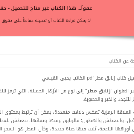
عفواً... هذا الكتاب غير متاح للتحميل - 
لا يمكن قراءة الكتاب أو تحميله حفاظاً على حقوق ن
ة عن الكتاب
كتاب زنابق مطر pdf الكاتب يحيى القيسي
ر العنوان "
زنابق مطر
" إلى نوع من الأزهار الجميلة، التي ترمز لل
 للتجدد والخير والخصوبة.
 العلاقة الرمزية تعكس دلالات متعددة، يمكن أن ترتبط بمحتوى الك
أمل، والتعطش والهطول؛ فالزنابق برقتها وتقائها، تتعطش للم
 أوراقها الناعمة، تُنبت فيها حياة جديدة، وكأن المطر هو السحر ال