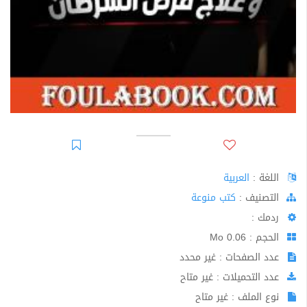
اللغة :
العربية
اﻟﺘﺼﻨﻴﻒ :
كتب منوعة
ردمك :
الحجم : 0.06 Mo
عدد الصفحات : غير محدد
عدد التحميلات : غير متاح
نوع الملف : غير متاح