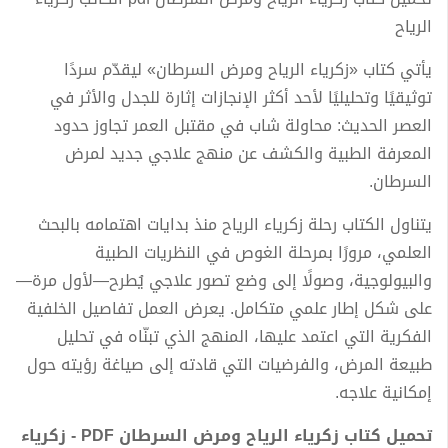
الرياح
يأتي كتاب «زكرياء الرياح ومرض السرطان» ليقدّم سردًا
توثيقيًا وتحليليًا لأحد أكثر الإنجازات إثارة للجدل والأثر في
العصر الحديث: محاولة شاب في مقتبل العمر تجاوز حدود
المعرفة الطبية والكشف عن منهج علاجي جديد لمرض
السرطان.
يتناول الكتاب رحلة زكرياء الرياح منذ بدايات اهتمامه بالبحث
العلمي، مرورًا بمرحلة الغوص في النظريات الطبية
والبيولوجية، وصولًا إلى وضع تصور علاجي يُطرح—لأول مرة—
على شكل إطار علمي متكامل. يعرض العمل تفاصيل الخلفية
الفكرية التي اعتمد عليها، المنهج الذي تبنّاه في تحليل
طبيعة المرض، والفرضيات التي قادته إلى صياغة رؤيته حول
إمكانية علاجه.
تحميل كتاب زكرياء الرياح ومرض السرطان PDF - زكرياء