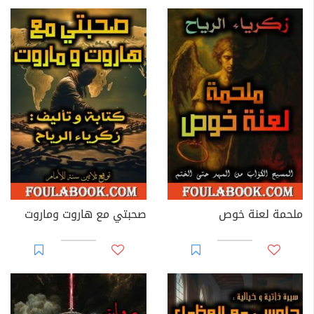
ملحمة لعنة خوص
صحبتي مع هاروت وماروت