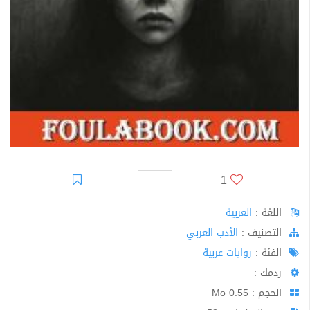
1
اللغة :
العربية
اﻟﺘﺼﻨﻴﻒ :
الأدب العربي
الفئة :
روايات عربية
ردمك :
الحجم : 0.55 Mo