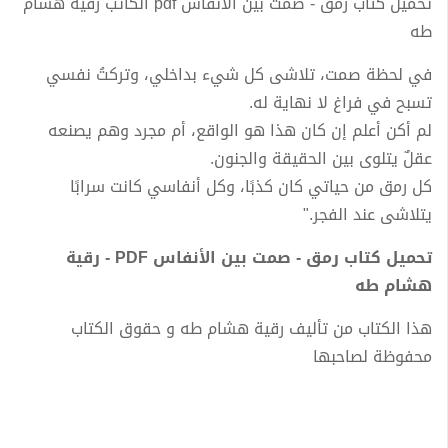
تحميل كتاب رمق - صمت بين الأنفاس pdf الكاتب رقية هشام
طه
في لحظة صمت، تلاشى كل شيء بداخلي، وتركتُ نفسي
تسبح في فراغ لا نهاية له.
لم أكن أعلم إن كان هذا هو الواقع، أم مجرد وهم يصنعه
عقلٌ يتلوى بين الحقيقة والجنون.
كل رمق من حياتي كان كذبًا، وكل أنفاسي كانت سرابًا
يتلاشى عند الفجر."
تحميل كتاب رمق - صمت بين الأنفاس PDF - رقية
هشام طه
هذا الكتاب من تأليف رقية هشام طه و حقوق الكتاب
محفوظة لصاحبها