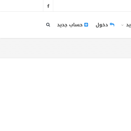
يد
دخول
حساب جديد