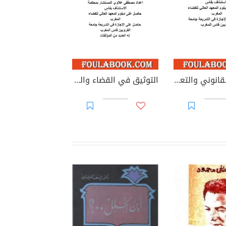
التدقيق القانوني والتعاقدي للحسابات السنوية للأحزاب السياسية
التوثيق في القضاء والقانون المغربيين - الجزء 69