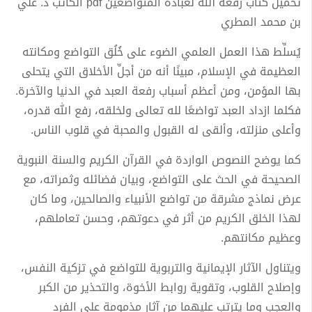
تحميل كتاب رفعة الله لعبادة المتواضعين pdf الكاتب د. علي
بن محمد المطري
يُسلِّط هذا العمل العلمي الضوء على خُلُق التواضع ومكانته
العظيمة في الإسلام، مبينًا أنه من أجلِّ الأخلاق التي يتحلى
بها المؤمن، ومن أعظم أسباب رفعة العبد في الدنيا والآخرة.
فكلما ازداد العبد تواضعًا لله تعالى ولخلقه، رفع الله قدره،
وأعلى منزلته، وألقى له القبول والمحبة في قلوب الناس.
كما يوضح النصوص الواردة في القرآن الكريم والسنة النبوية
الصحيحة في الحث على التواضع، وبيان فضائله وثمراته، مع
عرض نماذج مشرقة من تواضع الأنبياء والصالحين، وما كان
لهذا الخلق الكريم من أثر في دعوتهم، وحسن تعاملهم،
وعظيم مكانتهم.
ويتناول الآثار الإيمانية والتربوية للتواضع في تزكية النفس،
وإصلاح القلوب، وتقوية روابط الأخوة، والتحذير من الكبر
والعجب وما يترتب عليهما من آثار مذمومة على الفرد