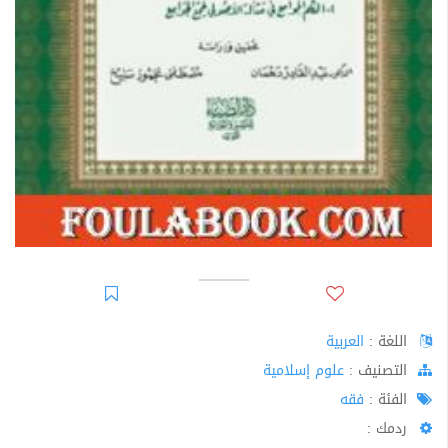
اللغة :
العربية
اﻟﺘﺼﻨﻴﻒ :
علوم إسلامية
الفئة :
فقه
ردمك :