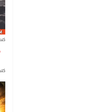
كنت
كتب