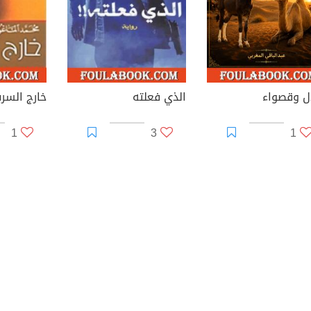
ل وقصواء
الذي فعلته
خارج السر
1
3
1