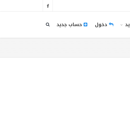
يد
دخول
حساب جديد