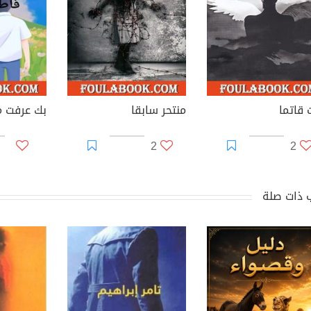
 قاتما
منتحر سابقا
بك عرفت م
2
2
 ذات صلة