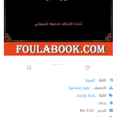
اللغة :
العربية
اﻟﺘﺼﻨﻴﻒ :
علوم إسلامية
الفئة :
وعظ وإرشاد
ردمك :
الحجم : 0.52 Mo