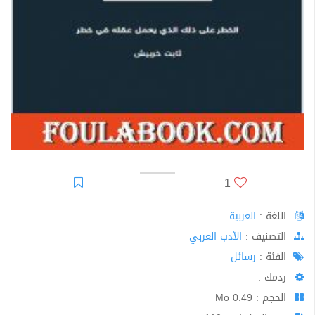
1
اللغة :
العربية
اﻟﺘﺼﻨﻴﻒ :
الأدب العربي
الفئة :
رسائل
ردمك :
الحجم : 0.49 Mo