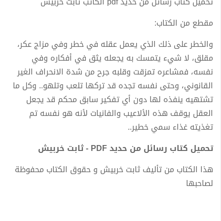
تحميل كتاب رسائل من حديد pdf الكاتب ثابت خربيش
مقطع من الكتاب:
والخطر على ذلك الذي يعمل عقله في خطر وفي مزاج عكر،
مقلق، لا شيء يتمسك به يجعله يثق في أفكاره وفي
نفسه، فمشاعره تمزقت وقلبه جرح من شدة الانحراف الغير
القانوني، وحتى نفسه تجده قد تركها تلعب وتلهو.. وكل ما
تشتهيه ينفذه لها دون أي تفكير سابق محكم قد يجعل
العقل يوقف هذه الألاعيب والفانيات لأنه هو نفسه تم
تغذيته غذاء سمي خطير..
تحميل كتاب رسائل من حديد PDF - ثابت خربيش
هذا الكتاب من تأليف ثابت خربيش و حقوق الكتاب محفوظة
لصاحبها