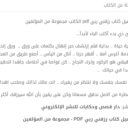
ة عن الكتاب
تاب رزقني ربي pdf الكاتب مجموعة من المؤلفين
 ذي بدء أكتب الباء لأبدأ...
ية حياة .. بداية قلم إرتشف حبر إنهال بكلمات على ورق .. ورق إن
مة أغرس أملا .. أقهر حزنا .. أنال من اليأس .. أصنع طريق من العدم
قيقي هو الركود وترك النجاح .. كن غواصا في أحلامك جاهدا لتحقيقها
دا في حياتك ..
 نفسك بنفسك ولا تنتظر من يغيرك .. انت مالك لذاتك وصاحب اهدا
طرة من الامل نحقق مسعانا وكن على يقين بأن الله سيرزقك أكثر 
اشر:
دار قصص وحكايات للنشر الإلكتروني
كتاب رزقني ربي PDF - مجموعة من المؤلفين