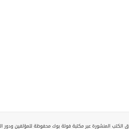
 الكتب المنشورة عبر مكتبة فولة بوك محفوظة للمؤلفين ودور ال