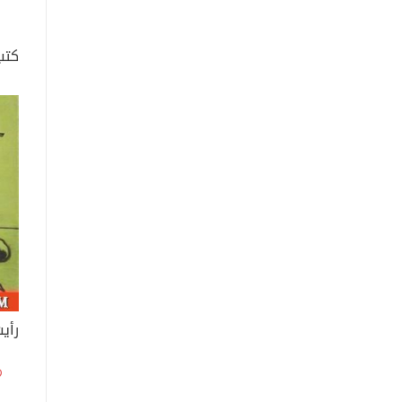
كتب
رأيت