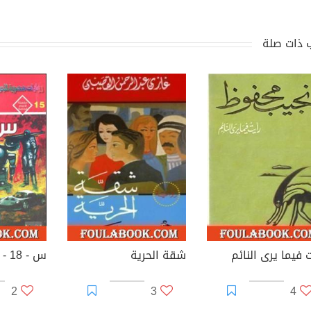
 ذات صلة
 فيما يرى النائم
شقة الحرية
س - 18 - ملف المستقبل
2
3
4