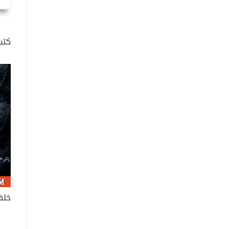
كتب
خلف