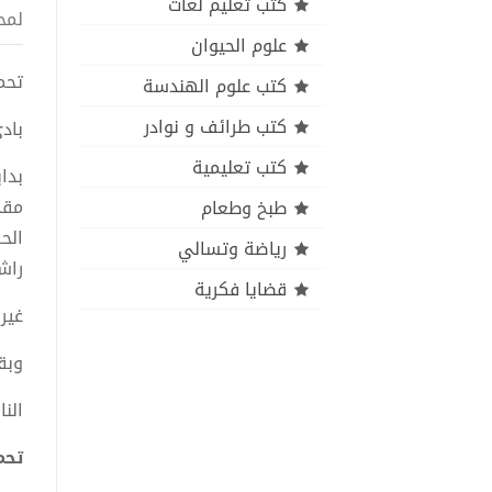
كتب تعليم لغات
لمح
علوم الحيوان
تحميل ك
كتب علوم الهندسة
كتب طرائف و نوادر
بادئ
كتب تعليمية
بدا
مقد
طبخ وطعام
الح
رياضة وتسالي
راش
قضايا فكرية
غير
وبق
الن
تحميل 