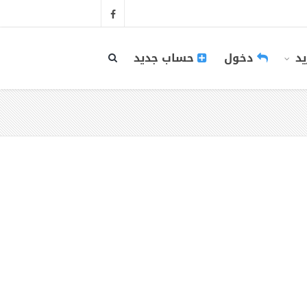
يد
دخول
حساب جديد