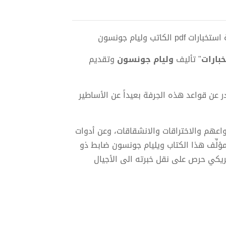
ب وليام جونسون
بارات
" تأليف
وليام جونسون
وتقديم
عن قواعد هذه الحِرفة بعيداً عن الأساطير
نواعهم والاختراقات والانشقاقات، وعن أدوات
مؤلِّف هذا الكتاب ويليام جونسون ضابط ذو
ريكي حرص على نقل خبرته الى الأجيال