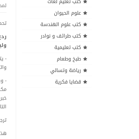
كتب تعليم لغات
لمح
علوم الحيوان
تحمي
كتب علوم الهندسة
كتب طرائف و نوادر
ردع
ولي
كتب تعليمية
- ي
طبخ وطعام
والت
رياضة وتسالي
- و
قضايا فكرية
مكا
خبر
الت
ترج
هذا