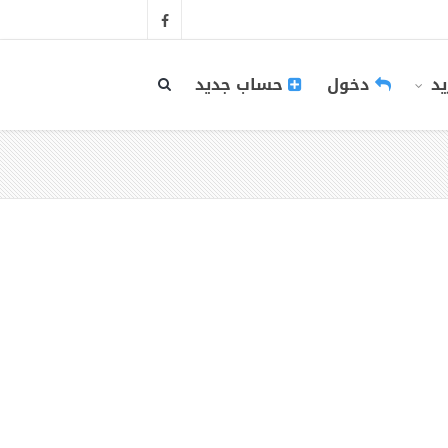
يد
دخول
حساب جديد