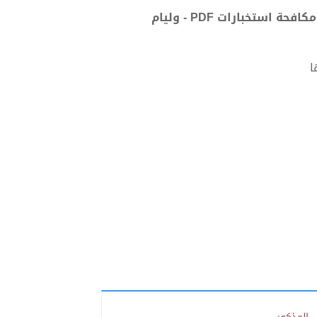
تحميل كتاب ردع الأعداء داخل البلاد وخارجها: كيف تصبح ضابط مكافحة استخبارات PDF - وليام
ا