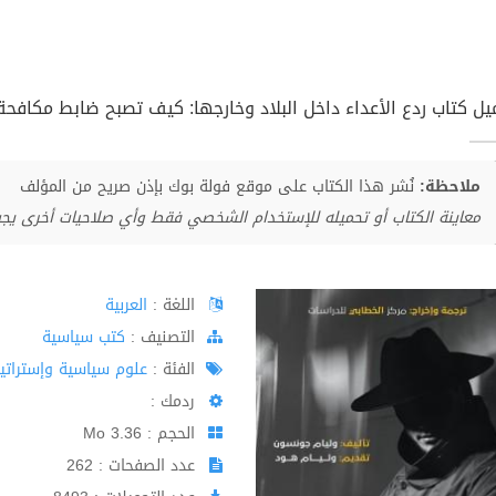
يل كتاب ردع الأعداء داخل البلاد وخارجها: كيف تصبح ضابط مكافحة اس
ملاحظة:
نُشر هذا الكتاب على موقع فولة بوك بإذن صريح من المؤلف
معاينة الكتاب أو تحميله للإستخدام الشخصي فقط وأي صلاحيات أخرى يج
اللغة :
العربية
اﻟﺘﺼﻨﻴﻒ :
كتب سياسية
الفئة :
علوم سياسية وإستراتي
ردمك :
الحجم : 3.36 Mo
عدد الصفحات : 262