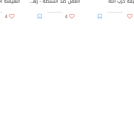
قة حزب الله
العقل ضد السلطة - رهان باسكال
الهيمنة ام
4
4