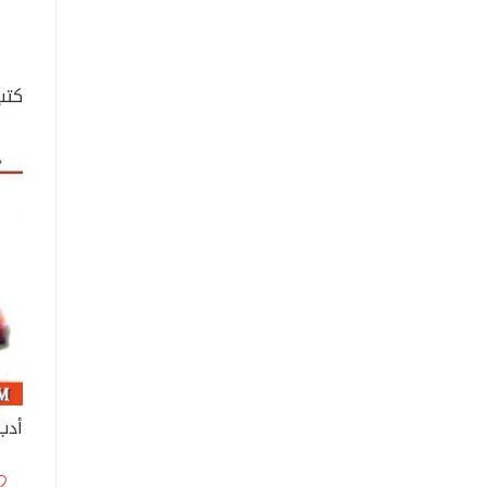
كتب
أدب 