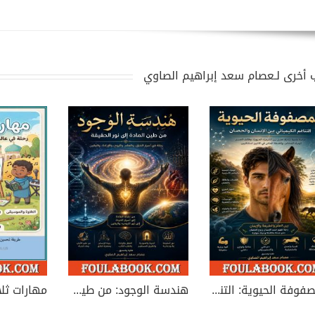
 أخرى لـعصام سعد إبراهيم الصاوي
المصفوفة الحيوية: التناغم الكيميائي بين الإنسان والحصان
هندسة الوجود: من طين المادة إلى نور الحقيقة