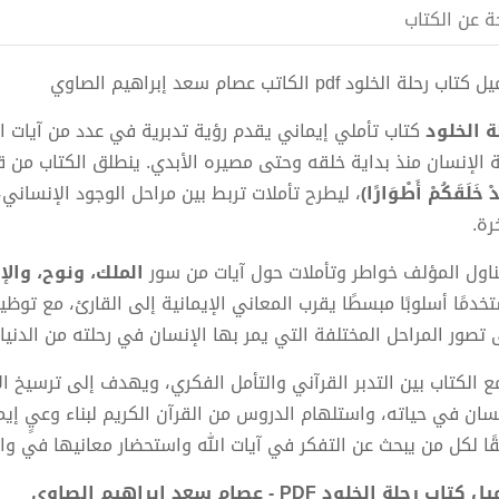
ة عن الكتاب
اب رحلة الخلود pdf الكاتب عصام سعد إبراهيم الصاوي
ة الخلود
كتاب تأملي إيماني يقدم رؤية تدبرية في عدد من آيات ا
ة الإنسان منذ بداية خلقه وحتى مصيره الأبدي. ينطلق الكتاب من 
ْ خَلَقَكُمْ أَطْوَارًا﴾
، ليطرح تأملات تربط بين مراحل الوجود الإنسان
رة.
ناول المؤلف خواطر وتأملات حول آيات من سور
الملك، ونوح، والإ
خدمًا أسلوبًا مبسطًا يقرب المعاني الإيمانية إلى القارئ، مع ت
 تصور المراحل المختلفة التي يمر بها الإنسان في رحلته من الدنيا 
ع الكتاب بين التدبر القرآني والتأمل الفكري، ويهدف إلى ترسيخ ا
نسان في حياته، واستلهام الدروس من القرآن الكريم لبناء وعيٍ 
قًا لكل من يبحث عن التفكر في آيات الله واستحضار معانيها في واق
كتاب رحلة الخلود PDF - عصام سعد إبراهيم الصاوي