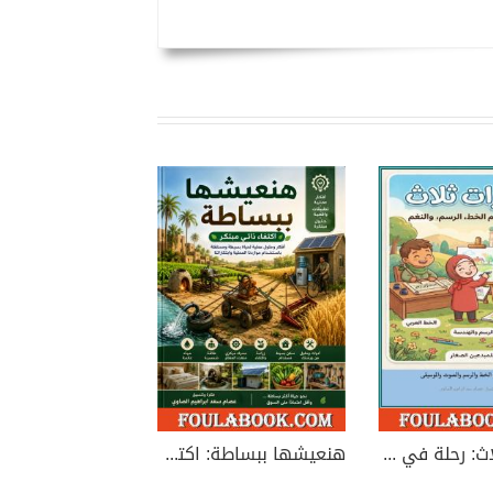
مهارات ثلاث: رحلة في عالم الخط، الرسم، والنغم
هنعيشها ببساطة: اكتفاء ذاتي مبتكر