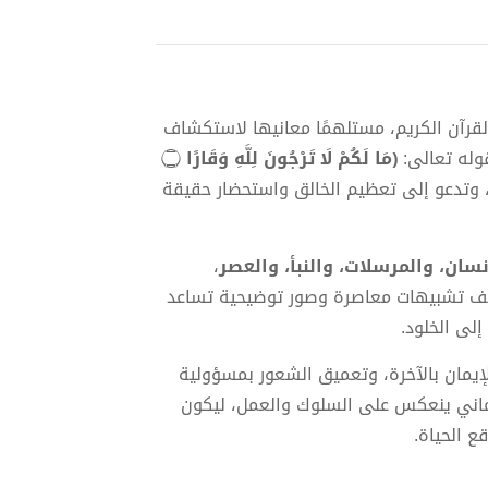
لقرآن الكريم، مستلهمًا معانيها لاستكشاف
قوله تعالى:
﴿مَا لَكُمْ لَا تَرْجُونَ لِلَّهِ وَقَارًا ۝
ي، وتدعو إلى تعظيم الخالق واستحضار حقيقة
نسان، والمرسلات، والنبأ، والعصر
،
وظيف تشبيهات معاصرة وصور توضيحية تساعد
إلى الخلود.
لإيمان بالآخرة، وتعميق الشعور بمسؤولية
إيماني ينعكس على السلوك والعمل، ليكون
ع الحياة.