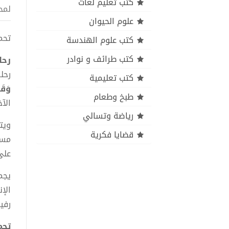
كتب تعليم لغات
لمح
علوم الحيوان
تحميل كت
كتب علوم الهندسة
كتب طرائف و نوادر
رحل
رحل
كتب تعليمية
وَقَد
طبخ وطعام
الآخ
رياضة وتسالي
ويت
قضايا فكرية
مست
على
يجم
الإ
رفي
تحميل 