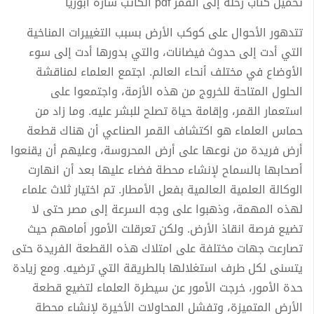
تحميل كتاب رحلة إلى القمر pdf الكاتب سارة أبوريا
تتدهور الأحوال على كوكب الأرض بسبب التغييرات المناخية
التي أدت إلى حدوث فيضانات، والتي بدورها أدت إلى سوء
الأوضاع في مختلف أنحاء العالم. اجتمع العلماء لمناقشة
الحلول المتاحة للخروج من هذه الأزمة، واجتمعوا على
استعمار القمر، وإقامة حياة تصلح للبشر عليه. وما زاد من
حماس العلماء هو اكتشاف القمر الصناعي أن هناك قطعة
أرض فريدة من نوعها على أرض المحروسة، وعليهم أن يقنعوا
أصحابها بالسماح لإنشاء محطة فضاء عليها بعد أن انهارت
الوكالة العلمية العالمية بفعل الأمطار. تم اختيار ثلاث علماء
لهذه المهمة، وذهبوا على وجه السرعة إلى مصر حتى لا
تضيع فرصة انقاذ الأرض. ولكن تعرقلت الأمور أمامهم حيث
تصارعت جهات مختلفة على امتلاك هذه القطعة الفريدة حتى
يتسنى لكل طرف استغلالها بالطريقة التي ترضيه. ومع زيادة
حدة الأمور، خرجت الأمور عن سيطرة العلماء لتضيع قطعة
الأرض المتميزة، وتفشل المحاولات الأخيرة لإنشاء محطة