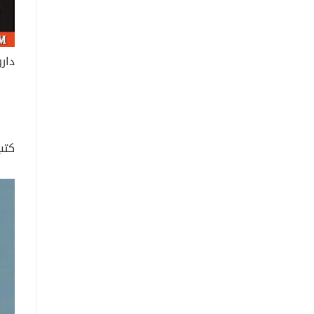
دار
كتب