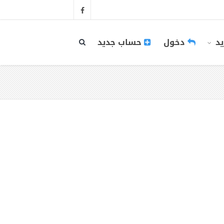
يد
دخول
حساب جديد