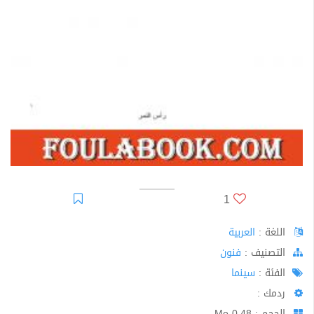
1
اللغة :
العربية
اﻟﺘﺼﻨﻴﻒ :
فنون
الفئة :
سينما
ردمك :
الحجم : 0.48 Mo