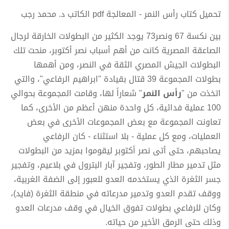
تحميل كتاب رأس النمر - المعالجة pdf الكاتب د. محمد رجب
بين نكسة 67 ونصر73 يوجد الكثير من البطولات الخارقة لرجال
الصاعقة المصرية كانت من أهم أسباب نصر أكتوبر، منحت تلك
البطولات الجيش المصري الثقة في النصر، ومن أهمها
بطولات المجموعة 39 قتال بقيادة "ابراهيم الرفاعي"، والتي
اتخذت من "
رأس النمر
" شعاراً لها، وقامت المجموعة بحوالي
100 عملية فدائية، كل واحدة منهن أعظم من الأخرى، كما
تعاونت المجموعة مع بعض المجموعات الأخرى في بعض
العمليات، ومع كل عملية - بلا استثناء - كان الرفاعي
يصاحبهم، حتى أتى نصر أكتوبر ليقوموا بمزيد من البطولات
مثل تدمير مطار الطور، وتفجير آبار البترول في بلاعيم، وتفجير
جسر الثغرة الذي يستخدمه العدو للعبور إلى الضفة الغربية،
ووقف تقدم العدو وتدمير مدرعاته في منطقة الثغرة (فايد)،
وكان للرفاعي بطولات تفوق الخيال في وقف مدرعات العدو
وذلك حتى الرمق الأخير من حياته.