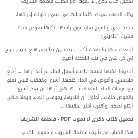
تحميل كتاب ذكرى لا تموت pdf الكاتب فاطمة الشريف
يكاد الخوف يميتها كلما نظرت في عيني, حاولت إدراكها.
مددت يدي والموج يعلو فوق رأسها, لكنها تغوص شيئا
فشيئا, تناديني:
ابتعدت عنها وابتعدت أكثر ... يدب بين ضلوعي هلع غريب, يلوح
لي كل شئ في تلك اللحظة أصيح..
أناديها, لكنها اختفت غاصت أسفل الماء لم أعد أراها .... أخلع
ملابسي, وأغوص في الماء خلفها, أسرع, وخفقات قلبي تعلو
مع موجات الماء المتعاقبة... ها هي أراها عن بعد, أسرع
بالغوص خلفها, أحاول أن أناديها, يعوقني الماء, ويملأ حلقي
أبتلع نصفه, وأقترب أكثر, لحقتها ...
تحميل كتاب ذكرى لا تموت PDF - فاطمة الشريف
هذا الكتاب من تأليف فاطمة الشريف و حقوق الكتاب