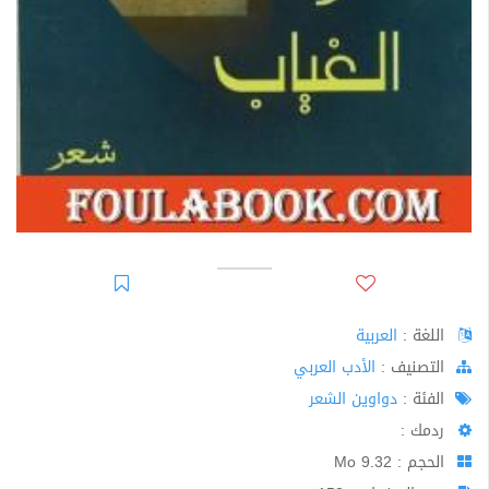
اللغة :
العربية
اﻟﺘﺼﻨﻴﻒ :
الأدب العربي
الفئة :
دواوين الشعر
ردمك :
الحجم : 9.32 Mo