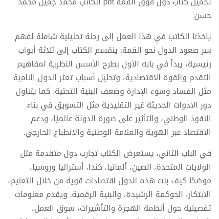
تحميل كتاب دول فوق القمة pdf الكاتب محمد جميل محمد
حسن
ياخذنا الكاتب في هذا العمل إلى رحلة تحليلية شاملة لفهم
سر صعود الدول نحو القمة. ينقسم الكتاب إلى ثلاثة أبواب
رئيسية، يبدأ في بابه الأول بطرح الأسس النظرية لمفاهيم
التقدم والقوة الاقتصادية، وتحليل أسباب تعثر الدول النامية
مثل الفساد وسوء الإدارة وضعف البنية التحتية. كما يتناول
دور الأدوات الحديثة غير التقليدية مثل التسويق في بناء
النفوذ الوطني، والتأثير على صورة الدولة عالميًا، ودعم
الاقتصاد عبر الهوية والعلامة الوطنية والانطباع الخارجي.
في الباب الثاني، يستعرض الكتاب تجارب دول متقدمة مثل
الولايات المتحدة، الصين، ألمانيا، كندا، أستراليا وروسيا،
موضحًا كيف بنت هذه الدول اقتصادات قوية من خلال التعليم،
الابتكار، الحوكمة الرشيدة، والبنية الرقمية. ويقدم معلومات
تفصيلية حول أنظمة الهجرة والتأشيرات، سوق العمل،