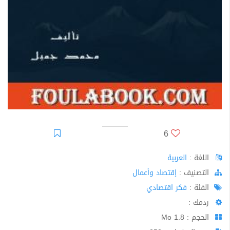
6
اللغة :
العربية
اﻟﺘﺼﻨﻴﻒ :
إقتصاد وأعمال
الفئة :
فكر اقتصادي
ردمك :
الحجم : 1.8 Mo