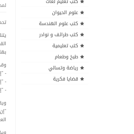
كتب تعليم لغات
لمح
علوم الحيوان
تحميل 
كتب علوم الهندسة
كتب طرائف و نوادر
يتن
الق
كتب تعليمية
بها.
طبخ وطعام
وقد
رياضة وتسالي
- "
قضايا فكرية
- "
- "
ويق
"إن
الع
ويخ