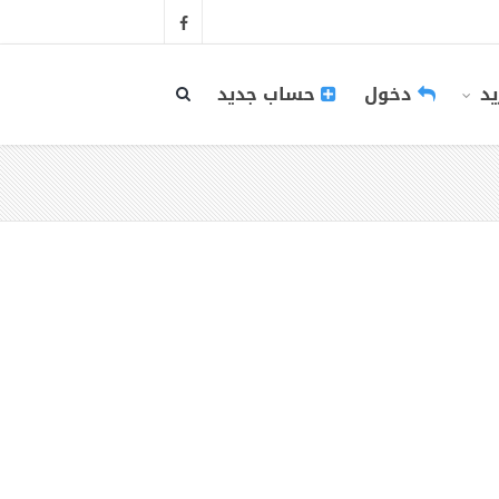
يد
دخول
حساب جديد