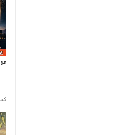
مع 
كتب