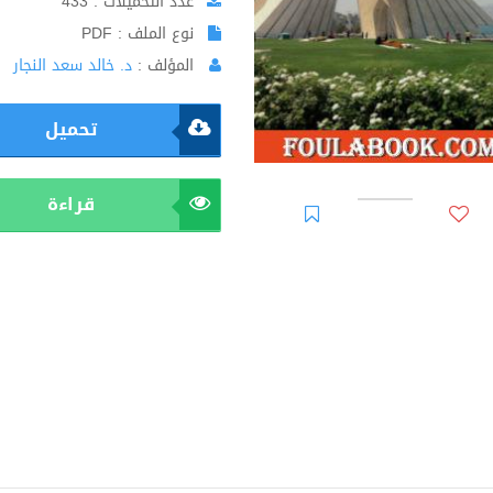
عدد التحميلات : 433
نوع الملف : PDF
المؤلف :
د. خالد سعد النجار
تحميل
قراءة