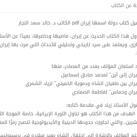
ة عن الكتاب
كتاب دولة اسمها إيران pdf الكاتب د. خالد سعد النجار
اول هذا الكتاب الحديث عن إيران، ماضيها وحاضرها، بعيدًا عن الأس
ارئ، ويعتمد على سرد تاريخي وتحليلي للأحداث التي مرت بها إيران
 استعان المؤلف بعدد من المصادر، منها:
إيران إلى أين" لمحمد صادق إسماعيل
إيران بين طغيان الشاه ودموية الخميني" لزياد الشمري
إيران وحماس" لفاطمة الصمادي
ول الأستاذ زياد في مقدمة كتابه:
 الهدف من هذا الكتاب هو تناول الثورة الإيرانية، خاصة الموجة الث
شرين، والتي تجاوزت حدودها الدينية والأيديولوجية لتصبح رمزًا للم
تم المؤلف بالإشارة إلى احتفال الشاه بعيد ميلاده في برسيبو