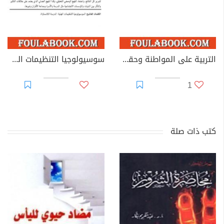
التربية على المواطنة وحقوق الإنسان مشروع تكوين مواطن الغد
سوسيولوجيا التنظيمات المهنية ورهانات تقعيد النموذج التنموي الجديد - المدرسة وإشكالية اللامساواة
1
كتب ذات صلة