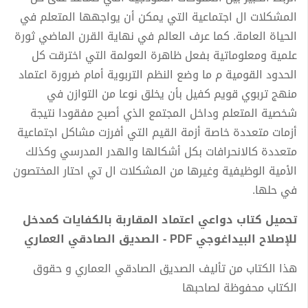
المشكلات ال اجتماعية التي يمكن أن يواجهها المتعلم في
الحياة العامة. كما عرف العالم في نهاية القرن الماضي ثورة
علمية ومعلوماتية بفعل ظاهرة العولمة التي اخترقت كل
الحدود القومية م ما وضع النظم التربوية أمام ضرورة اعتماد
منهج تربوي قويم كفيل بأن يخلق نوعا من التوازن في
شخصية المتعلم وداخل المجتمع الذي أصبح مفقودا نتيجة
أزمات متعددة خاصة أزمة القيم التي أفرزت مشاكل اجتماعية
متعددة كالانحرافات بكل أشكالها والهدر المدرسي وكذلك
الأمية الوظيفية وغيرها من المشكلات ال تي احتار المختصون
في حلها.
تحميل كتاب دواعي اعتماد المقاربة بالكفايات كمدخل
للإصلاح البيداغوجي PDF - الصديق الصادقي العماري
هذا الكتاب من تأليف الصديق الصادقي العماري و حقوق
الكتاب محفوظة لصاحبها