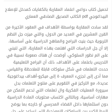
تحميل كتاب دواعي اعتماد المقاربة بالكفايات كمدخل للإصلاح
البيداغوجي pdf الكاتب الصديق الصادقي العماري
لقد سادت المقاربة بواسطة الأهداف في العقود الأخيرة من
القرن العشرين في العديد من الدول، والتي ميزت جل النظم
التربوية حيث بنيت البرامج والمناهج الدراسية على أساسها،
إلا أن جل الدراسات التي اهتمت بهذه المقاربة، التي تنبني
على الم نظور السلوكي، أوضحت أن هناك صعوبة نسبية في
التدريس باعتماد على الأهداف. ذلك أن البرامج التعليمية
حددت التعلمات في شكل سلوكات قابلة للملاحظة والقياس،
مما أدى إلى تجزيء المعرف ة إلى ميكرو-أهداف بيداغوجية
عديدة، مع التركيز في التقويم على منتوج التعلمات بدل
سيرورة العمليات الفكرية وال تعلمات التي تدعم التمكن من
مهارات أساسية، وبالتالي اكتساب محتويات المادة الدراسية
دون استثمارها داخل الفضاء المدرسي أو خارجه بما يوضح
الربط الكبير بين السلوكات النموذجية التي تساعد على حل