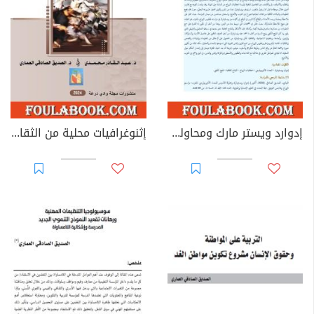
إدوارد ويستر مارك ومحاولة التأسيس للبحث الأنثروبولوجي بالمغرب - مراسيم الزواج وهاجس التوثيق
إثنوغرافيات محلية من الثقافة الشعبية المغربية