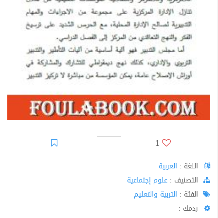
1
اللغة :
العربية
اﻟﺘﺼﻨﻴﻒ :
علوم إجتماعية
الفئة :
التربية والتعليم
ردمك :