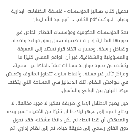
تحميل كتاب دهاليز المؤسسات - فلسفة الاختلالات الإدارية
وغياب الحوكمة pdf الكاتب د. أنور عبد الله ليمان
تعدّ المؤسسات الحكومية ومؤسسات القطاع الخاص في
صورتها المثالية إدارات تنظيمية تعمل وفق قواعد واضحة،
وهياكل راسخة، ومسارات اتخاذ قرار تستند إلى المعرفة
والمسؤولية والشفافية. غير أن الواقع العملي كثيرًا ما
يكشف عن صورة موازية: مسارات تنشأ داخلها غير رسمية،
ومراكز تأثير غير معلنة، وأنماط سلوك تتجاوز المألوف وتعيش
في هوامش النظام، تلك الدهاليز هي المساحة التي يتكثف
فيها التباين بين الواقع والمأمول.
حين يصبح الاحتلال الإداري طريقة تفكير لا مجرد مخالفة، لا
يحتاج المرء إلى مجهر ليلاحظ أن كثيرًا من الأشياء تسير ببطء،
والمدهش أن هذا البطء لم يكن دائمًا مشكلة، فقد تحول
دون اتفاق رسمي إلى طريقة حياة، ثم إلى نظام إداري، ثم