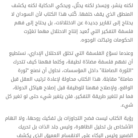
لكنه ينشر، ويَسخر لكنه يحلّل، ويحكي الحكاية لكنه يكشف
المنطق الذي يقف خلفها. كُتب هذا الكتاب لأن السودان لا
يحتاج إلى تقارير جديدة عن الاختلالات، بل يحتاج إلى فهم
فلسفة التفكير التي تُعيد إنتاج الاحتلال مهما تغيّرت
الحكومات وتبدّلت الوجوه.
وعندما نسوّغ الفلسفة التي تخلق الاحتلال الإداري، نستطيع
أن نفهم فلسفة مضادّة لطيفة، وكلما فهمنا كيف تتحرك
“الثورة الصامتة” داخل المؤسسات، نحاول أن نصنع “ثورة
صامتة” مقابلة. هذا الكتاب محاولة لإعادة ترتيب العقل قبل
الواقع، ولإصلاح فهمنا للوظيفة قبل إصلاح هياكل الدولة،
فما لم تتغير طريقة التفكير، فلن يتغير شيء حتى لو تغير كل
شيء.
رؤية الكتاب ليست فضح التجاوزات بل تفكيك روحها، ولا اتهام
الأشخاص بل تحليل الظاهرة، وليس جلد الذات بل تحريك
الضمير وليس البكاء على الانقسام العميق الذي يكشف