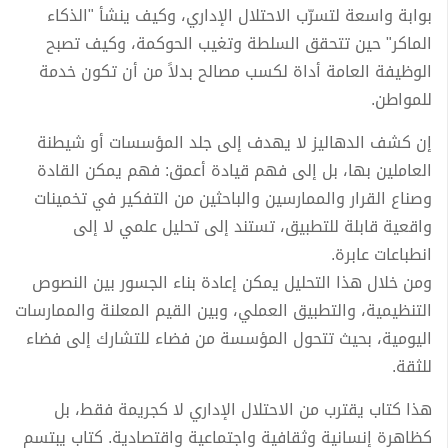
بوابة واسعة لتسرّب الاحتلال الإداري، وكيف ينشأ "الذكاء
الماكر" حين تتحقق السلطة وتغيب الحوكمة، وكيف تصبح
الوظيفة العامة أداة لكسب مصالح بدلاً من أن تكون خدمة
للمواطن.
إن كشف الدهاليز لا يهدف إلى جلد المؤسسات أو شيطنة
العاملين بها، بل إلى فهم قيادة أعمق: فهم يمكن القادة
وصناع القرار والممارسين والباحثين من التفكير في تخمينات
واقعية قابلة للتطبيق، تستند إلى تحليل علمي لا إلى
انطباعات عابرة.
ومن خلال هذا التحليل يمكن إعادة بناء الجسور بين النصوص
التنظيمية، والتطبيق العملي، وبين القيم المعلنة والممارسات
اليومية، بحيث تتحول المؤسسة من فضاء للتشارك إلى فضاء
للثقة.
هذا كتاب يقترب من الاحتلال الإداري لا كجريمة فقط، بل
كظاهرة إنسانية وثقافية واجتماعية واقتصادية. كتاب يبتسم