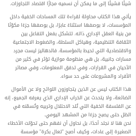
شيئًا فشيئًا إلى ما يمكن أن نسميه مجازًا اقتصاد التجاوزات.
يأتي هذا الكتاب محاولة لقراءة تلك المساحات الخفية داخل
المؤسسات، لا بوصفها استثناءً عابرًا، بل بوصفها جزءًا مكوّنًا
من بنية العقل الإداري ذاته. تتشكل بفعل التفاعل بين
الثقافة التنظيمية، وهياكل السلطة، والضغوط الاجتماعية
والاقتصادية التي تحيط بالمؤسسة. فالدهاليز ليست مجرد
مسارات جانبية، بل هي منظومة موازية تؤثر في كثير من
الأحيان في القرارات، وفي تدفق المعلومات، وفي مصائر
الأفراد والمشروعات على حد سواء.
هذا الكتاب ليس عن الذين يتجاوزون اللوائح ولا عن الأموال
الضائعة، ولا يتحدث عن الخراب الإداري الذي يعرفه الجميع، إنه
عن الفلسفة الخفية التي تُلد الاحتلال وتربيه وتُسمّنه في
الظل حتى يصبح جزءًا من المشهد اليومي.
نحن هنا لا نجلد أحدًا، بل نحاول أن نفهم حتى تحوّلت الأخطاء
الصغيرة إلى عادات، وكيف أصبح "تعال بكرة" مؤسسة