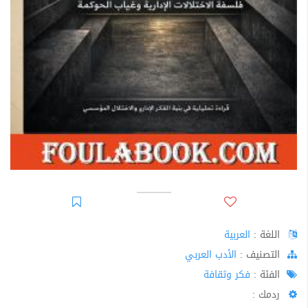
اللغة :
العربية
اﻟﺘﺼﻨﻴﻒ :
الأدب العربي
الفئة :
فكر وثقافة
ردمك :