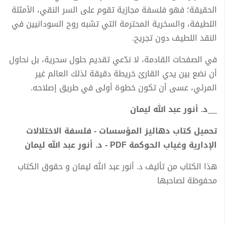
الحقيقة؛ فهو فلسفة مجازية تقوم على السر النقي، الأمثلة
اللطيفة، والسخرية المحترمة التي تشبه روح السودانيين في
النقد اللطيف دون تجريح.
في الصفحات القادمة، لا ندّعي تقديم حلول سحرية، بل نحاول
أن نضع بين يدي القارئ خريطة دقيقة لذلك العالم غير
المرئي، عسى أن تكون خطوة أولى في طريق إصلاحه.
__
د. أنور عبد الله ليمان
تحميل كتاب دهاليز المؤسسات - فلسفة الاختلالات
الإدارية وغياب الحوكمة PDF - د. أنور عبد الله ليمان
هذا الكتاب من تأليف د. أنور عبد الله ليمان و حقوق الكتاب
محفوظة لصاحبها