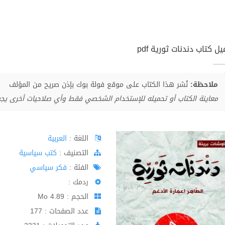
ل كتاب دندنات ثورية pdf
ملاحظة:
نُشر هذا الكتاب على موقع فولة بوك بإذن صريح من المؤلف
معاينة الكتاب أو تحميله للإستخدام الشخصي فقط وأي صلاحيات أخرى يج
اللغة :
العربية
اﻟﺘﺼﻨﻴﻒ :
كتب سياسية
الفئة :
فكر سياسي
ردمك :
الحجم : 4.89 Mo
عدد الصفحات : 177