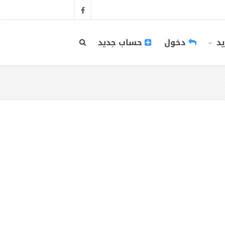
يد
دخول
حساب جديد