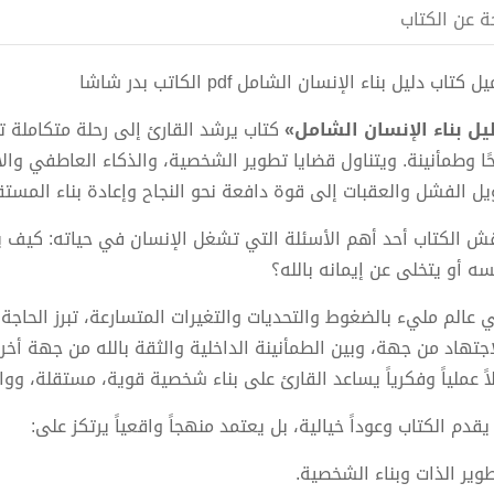
ة عن الكتاب
 كتاب دليل بناء الإنسان الشامل pdf الكاتب بدر شاشا
يل بناء الإنسان الشامل»
كتاب يرشد القارئ إلى رحلة متكاملة ت
حًا وطمأنينة. ويتناول قضايا تطوير الشخصية، والذكاء العاطفي والا
يل الفشل والعقبات إلى قوة دافعة نحو النجاح وإعادة بناء المستق
قش الكتاب أحد أهم الأسئلة التي تشغل الإنسان في حياته: كيف ي
سه أو يتخلى عن إيمانه بالله؟
 عالم مليء بالضغوط والتحديات والتغيرات المتسارعة، تبرز الحاج
اجتهاد من جهة، وبين الطمأنينة الداخلية والثقة بالله من جهة أخ
لاً عملياً وفكرياً يساعد القارئ على بناء شخصية قوية، مستقلة، ووا
يقدم الكتاب وعوداً خيالية، بل يعتمد منهجاً واقعياً يرتكز على:
طوير الذات وبناء الشخصية.