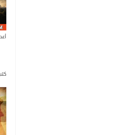
أعد 
كتب