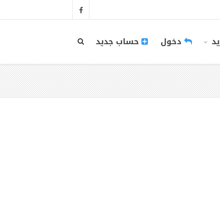
يد
دخول
حساب جديد