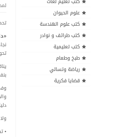
كتب تعليم لغات
لمح
علوم الحيوان
تحميل
كتب علوم الهندسة
كتب طرائف و نوادر
«دل
نجا
كتب تعليمية
تحو
طبخ وطعام
ينا
رياضة وتسالي
بنف
قضايا فكرية
وفي
وال
دلي
ولا 
• ت