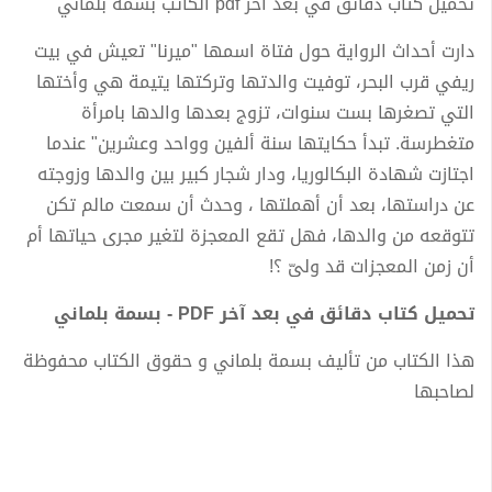
تحميل كتاب دقائق في بعد آخر pdf الكاتب بسمة بلماني
دارت أحداث الرواية حول فتاة اسمها "ميرنا" تعيش في بيت
ريفي قرب البحر، توفيت والدتها وتركتها يتيمة هي وأختها
التي تصغرها بست سنوات، تزوج بعدها والدها بامرأة
متغطرسة. تبدأ حكايتها سنة ألفين وواحد وعشرين" عندما
اجتازت شهادة البكالوريا، ودار شجار كبير بين والدها وزوجته
عن دراستها، بعد أن أهملتها ، وحدث أن سمعت مالم تكن
تتوقعه من والدها، فهل تقع المعجزة لتغير مجرى حياتها أم
أن زمن المعجزات قد ولىّ ؟!
تحميل كتاب دقائق في بعد آخر PDF - بسمة بلماني
هذا الكتاب من تأليف بسمة بلماني و حقوق الكتاب محفوظة
لصاحبها