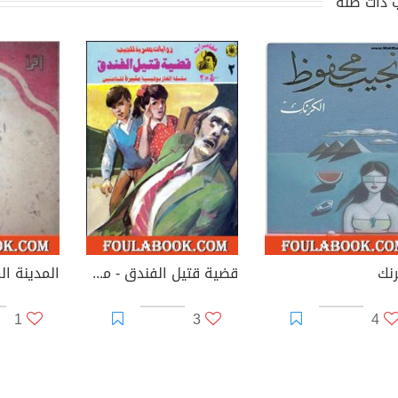
 ذات صلة
رنك
قضية قتيل الفندق - مغامرات ع×2
المدينة ا
1
3
4