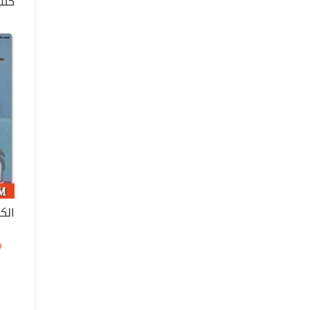
كتب
الك