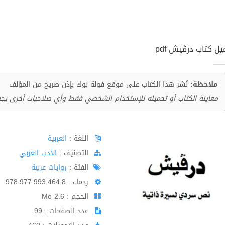
ل كتاب درڤيش pdf
ملاحظة:
نُشر هذا الكتاب على موقع فولة بوك بإذن صريح من المؤلف
معاينة الكتاب أو تحميله للإستخدام الشخصي فقط وأي صلاحيات أخرى يج
اللغة :
العربية
اﻟﺘﺼﻨﻴﻒ :
الأدب العربي
الفئة :
روايات عربية
ردمك : 978.977.993.464.8
الحجم : 2.6 Mo
عدد الصفحات : 99