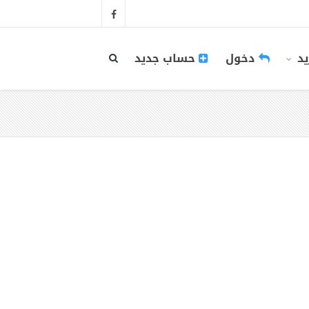
يد
دخول
حساب جديد