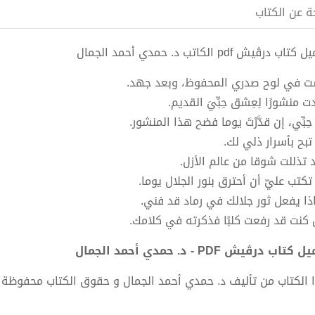
ة عن الكتاب
اب درڤيش pdf الكاتب د. حمدي أحمد الجمال
 في لوح صدري المحفوظ، وبعد جهد.
 منشورًا لِعِشق حِبِّيَ القديم.
حِبِّي، إن قدَّرْتَ يوما فضح هذا المنشور.
تبح بأسرار ذلي لك.
 تذللت شوقا من عالم الأزل.
تكتب عليّ أن أحترق بنور الجلال يوما.
ذا يفعل ثور جلالك في رماد قد فني.
 كنت قد رفعت كلبًا فذكرته في كلامك.
كتاب درڤيش PDF - د. حمدي أحمد الجمال
 الكتاب من تأليف د. حمدي أحمد الجمال و حقوق الكتاب محفوظة 