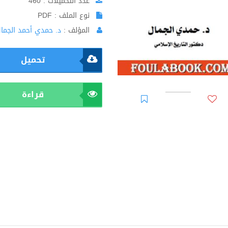
عدد التحميلات : 460
نوع الملف : PDF
المؤلف :
د. حمدي أحمد الجما
تحميل
قراءة