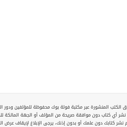
 الكتب المنشورة عبر مكتبة فولة بوك محفوظة للمؤلفين ودور ال
 نشر أي كتاب دون موافقة صريحة من المؤلف أو الجهة المالكة ل
م نشر كتابك دون علمك أو بدون إذنك، يرجى الإبلاغ لإيقاف عرض ال