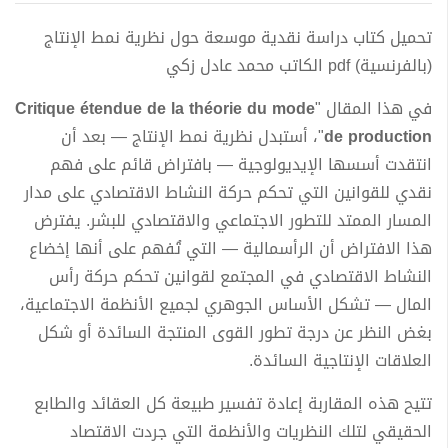
تحميل كتاب دراسة نقدية موسعة حول نظرية نمط الإنتاج
(بالفرنسية) pdf الكاتب محمد عادل زكي
في هذا المقال "
Critique étendue de la théorie du mode
de production
"، أستبدل نظرية نمط الإنتاج — بعد أن
انتقدت أسسها الإيديولوجية — بافتراض قائم على فهم
نقدي للقوانين التي تحكم حركة النشاط الاقتصادي على مدار
المسار الممتد للتطور الاجتماعي والاقتصادي للبشر. يفترض
هذا الافتراض أن الرأسمالية — التي تُفهم على أنها إخضاع
النشاط الاقتصادي في المجتمع لقوانين تحكم حركة رأس
المال — تشكل الأساس الجوهري لجميع الأنظمة الاجتماعية،
بغض النظر عن درجة تطور القوى المنتجة السائدة أو شكل
العلاقات الإنتاجية السائدة.
تتيح هذه المقاربة إعادة تفسير طبيعة كل العقائد والطابع
الحقيقي لتلك النظريات والأنظمة التي جردت الاقتصاد