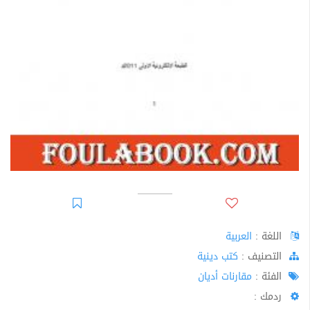
اللغة :
العربية
اﻟﺘﺼﻨﻴﻒ :
كتب دينية
الفئة :
مقارنات أديان
ردمك :