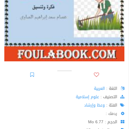
اللغة :
العربية
اﻟﺘﺼﻨﻴﻒ :
علوم إسلامية
الفئة :
وعظ وإرشاد
ردمك :
الحجم : 6.77 Mo