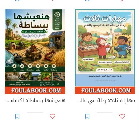
مهارات ثلاث: رحلة في عالم الخط، الرسم، والنغم
هنعيشها ببساطة: اكتفاء ذاتي مبتكر