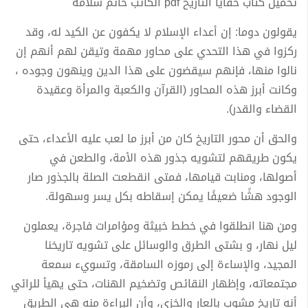
تحميل كتاب خفايا التاريخ pdf الكاتب حاتم سلامة
يقولون دوما: إن أعداء الإسلام لا يكفون عن الكيد له، وقد
ركزوا في هذا التحدي على محاور مهمة وتيقن لهم أنهم إن
نالوا منها، فإنهم سيقضون على هذا الدين وينهون وجوده ،
وكانت أبرز هذه المحاور (القرآن والكعبة والمرأة وعقيدة
القضاء والقدر).
والحق أن محور التاريخ كان من أبرز ما لعب عليه الأعداء، حتى
يكون طريقهم لتشويه جذور هذه الأمة، والطعن في
أصولها، ومنابت قيامها، فمتی انقطعت الصلة بالجذور صار
الوجود هشًا ضعيفًا يمكن إسقاطه بكل يسر وسهولة.
ومن هنا انطلقوا في خطط خبيثة ومؤامرات فاجرة، يعملون
ليل نهار، و بشتى الطرق والوسائل على تشويه تاريخنا
المجيد، والإساءة إلى رموزه السامقة، وتسويء سمعة
مجتمعاته، وإظهار النقائص وتضخيم الهنات، حتى يهيأ للرائي
أنه تاريخ مشوب بالعار والخزي، وأن البراءة منه هي الطريق