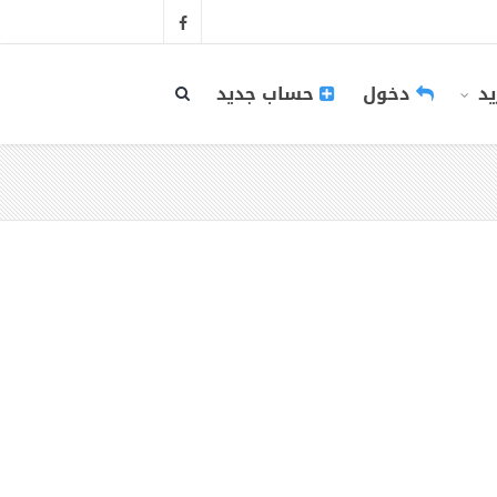
يد
دخول
حساب جديد