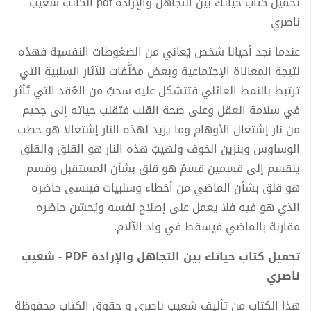
تحميل كتاب حياتك بين التجاهل والإرادة pdf الكاتب شعيب
ناصري
عندما نجد أحيانا شخص يُعاني من الضغوطات النفسية فهذه
نتيجة المعاناة الإجتماعية وبعض مخلَّفات للآثار السلبية التي
ترتبط بالنمط العائلي فتتشكل عليه سحبٌ من العُقد التي تُأثر
في سلامة العقل وعلى صحة القلب فتقلب حياته إلى جحيم
من نار إشتعال الأوهام وما يزيد لهذه النار إشتعالا هو حطب
الوساوس وبنزين الخوف ولهيبُ هذه النار هو القلق والقلق
ينقسم إلى قسمين قسمٌ هو قلق بشأن المستقبل وقسم
هو قلق بشأن الماضي من أخطاء وسلبيات فينسى حاضره
الذي هو فيه فلا يعمل على إصلاح نفسه ويُحسّن حاضره
مقارنة بالماضي فيسقط في واد الآلام.
تحميل كتاب حياتك بين التجاهل والإرادة PDF - شعيب
ناصري
هذا الكتاب من تأليف شعيب ناصري و حقوق الكتاب محفوظة