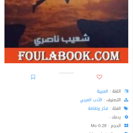
اللغة :
العربية
اﻟﺘﺼﻨﻴﻒ :
الأدب العربي
الفئة :
فكر وثقافة
ردمك :
الحجم : 0.28 Mo